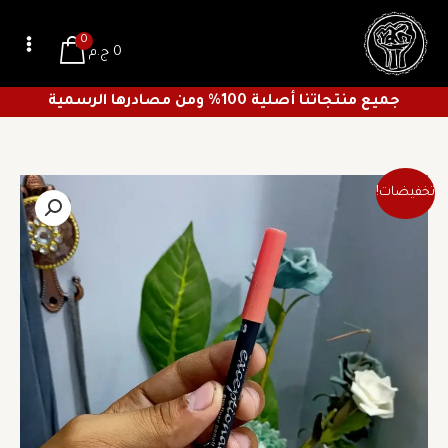
خطي
لى
0
0
ج.م
لمحتوى
جميع منتجاتنا أصلية 100% ومن مصادرها الرسمية
السعر
السعر
تخفيضات!
الأصلي
الحالي
هو:
هو:
17 ج.م.
12 ج.م.