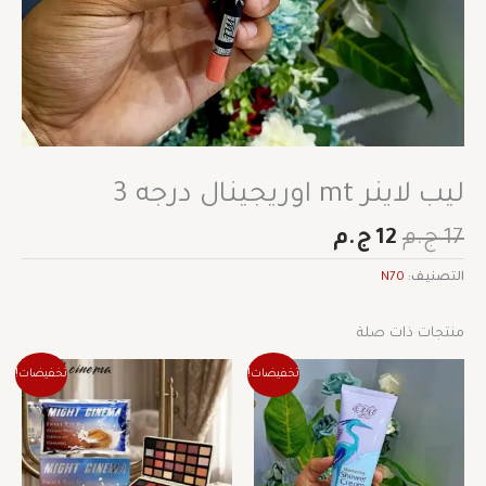
ليب لاينر mt اوريجينال درجه 3
17
ج.م
12
ج.م
التصنيف:
N70
منتجات ذات صلة
السعر
السعر
السعر
السعر
تخفيضات!
تخفيضات!
الأصلي
الحالي
الأصلي
الحالي
هو:
هو:
هو:
هو:
146 ج.م.
102 ج.م.
276 ج.م.
193 ج.م.