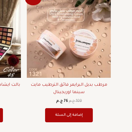
الأصلي
الحالي
هو:
هو:
109 ج.م.
76 ج.م.
مرطب بديل البرايمر فائق الترطيب مايت
سينما اوريجينال
109
ج.م
76
ج.م
إضافة إلى السلة