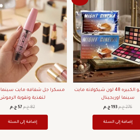
الأصلي
الحالي
الأصلي
الحال
هو:
هو:
هو:
هو:
276 ج.م.
193 ج.م.
82 ج.م.
57 ج.م.
بالت ايشادو الكبيره 48 لون شيكولاته مايت
مسكرا جل شفافه مايت سينما أ
سينما اوريجينال
لتغذية وتقوية الرموش
276
ج.م
193
ج.م
82
ج.م
57
ج.م
إضافة إلى السلة
إضافة إلى السلة