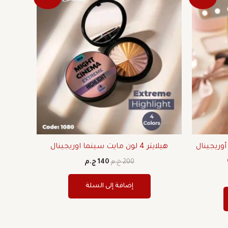
ي
الأصلي
الحالي
هو:
هو:
200 ج.م.
140 ج.م.
وريجينال
هيلايتر 4 لون مايت سينما اوريجينال
200
ج.م
140
ج.م
إضافة إلى السلة