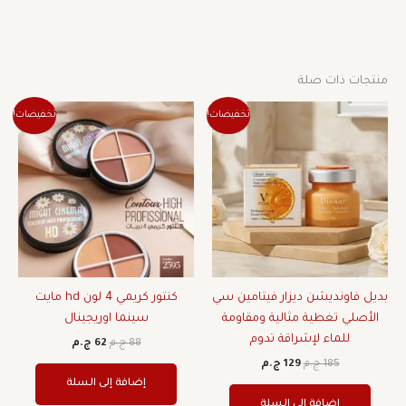
منتجات ذات صلة
السعر
السعر
السعر
السعر
تخفيضات!
تخفيضات!
الأصلي
الحالي
الأصلي
الحالي
هو:
هو:
هو:
هو:
185 ج.م.
129 ج.م.
88 ج.م.
62 ج.م.
بديل فاونديشن ديزار فيتامين سي
كنتور كريمي 4 لون hd مايت
الأصلي تغطية مثالية ومقاومة
سينما اوريجينال
للماء لإشراقة تدوم
88
ج.م
62
ج.م
185
ج.م
129
ج.م
إضافة إلى السلة
إضافة إلى السلة