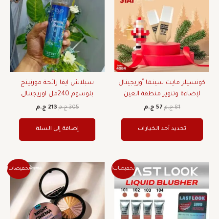
من
81 ج.م.
57 ج.م.
305 ج.م.
213 ج.م.
الأشكال
المختلفة
لهذا
المنتج.
يمكن
اختيار
كونسيلر مايت سينما أوريجينال
سبلاش ايفا رائحة مورنينج
الخيارات
لإضاءة وتنوير منطقة العين
بلوسوم 240مل اوريجينال
على
صفحة
81
ج.م
57
ج.م
305
ج.م
213
ج.م
المنتج
تحديد أحد الخيارات
إضافة إلى السلة
السعر
السعر
السعر
السعر
هناك
تخفيضات!
تخفيضات!
الأصلي
الحالي
الأصلي
الحالي
العديد
هو:
هو:
هو:
هو:
من
74 ج.م.
52 ج.م.
200 ج.م.
140 ج.م.
الأشكال
المختلفة