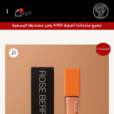
خطي
لى
0
0
ج.م
لمحتوى
جميع منتجاتنا أصلية 100% ومن مصادرها الرسمية
السعر
السعر
كمية
تخفيضات!
الأصلي
الحالي
كوريكتور
هو:
هو:
روز
167 ج.م.
117 ج.م.
بيري
اوريجينال
درجه
3