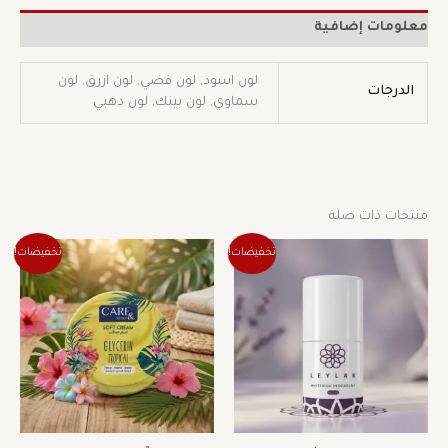
معلومات إضافية
لون اسود, لون فضي, لون ازرق, لون
الدرجات
سماوي, لون بينك, لون دهبي
منتجات ذات صلة
السعر
السعر
السعر
السعر
تخفيضات!
تخفيضات!
الأصلي
الحالي
الأصلي
الحالي
هو:
هو:
هو:
هو:
378 ج.م.
265 ج.م.
51 ج.م.
36 ج.م.