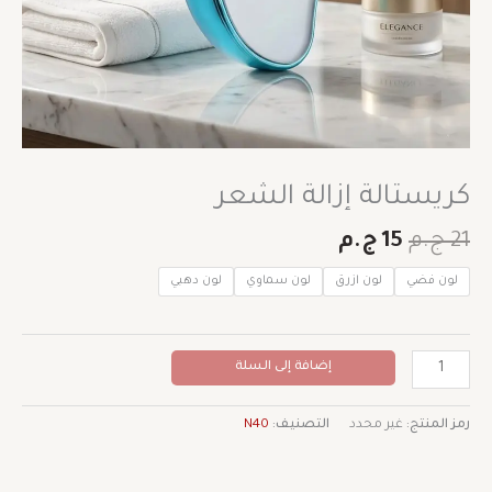
كريستالة إزالة الشعر
21
ج.م
15
ج.م
لون فضي
لون ازرق
لون سماوي
لون دهبي
إضافة إلى السلة
رمز المنتج:
غير محدد
التصنيف:
N40