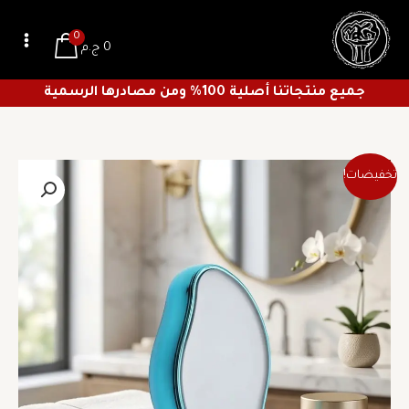
خطي
لى
0
0
ج.م
لمحتوى
جميع منتجاتنا أصلية 100% ومن مصادرها الرسمية
السعر
السعر
كمية
تخفيضات!
الأصلي
الحالي
كريستالة
هو:
هو:
إزالة
21 ج.م.
15 ج.م.
الشعر