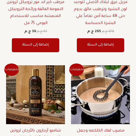
مزيل عرق ليلاك الأصلي لتوحيد
مرطب كير آند مور تروبيكل لروتين
لون البشرة وترطيب فائق يدوم
النعومة الفائقة ورائحة التروبيكل
حتى 48 ساعة آمن تماماً علي
المنعشة مناسب للاستخدام
البشرة الحساسة
اليومي 75 مل
378
ج.م
265
ج.م
51
ج.م
36
ج.م
إضافة إلى السلة
إضافة إلى السلة
السعر
السعر
السعر
السعر
تخفيضات!
تخفيضات!
الأصلي
الحالي
الأصلي
الحالي
هو:
هو:
هو:
هو:
30 ج.م.
21 ج.م.
451 ج.م.
316 ج.م.
مضرب لفك الكلكعه وجعل
شامبو أرجازون بالأرجان لروتين