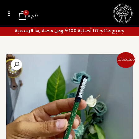
خطي
لى
0
0
ج.م
لمحتوى
جميع منتجاتنا أصلية 100% ومن مصادرها الرسمية
السعر
السعر
كمية
تخفيضات!
الأصلي
الحالي
كحل
هو:
هو:
روز
94 ج.م.
66 ج.م.
بيري
اخضر
درجه
107
اوريجينال