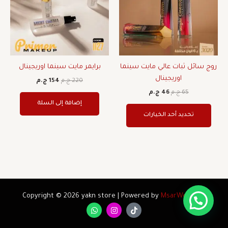
المختلفة
لهذا
المنتج.
يمكن
اختيار
روج سائل ثبات عالي مايت سينما
برايمر مايت سينما اوريجينال
الخيارات
اوريجينال
على
220
ج.م
154
ج.م
صفحة
65
ج.م
46
ج.م
المنتج
إضافة إلى السلة
تحديد أحد الخيارات
Copyright © 2026 yakn store | Powered by
MsarWeb.com