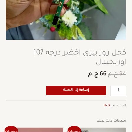
كحل روز بيري اخضر درجه 107
اوريجينال
94
ج.م
66
ج.م
إضافة إلى السلة
التصنيف:
N70
منتجات ذات صلة
السعر
السعر
السعر
السعر
هناك
تخفيضات!
تخفيضات!