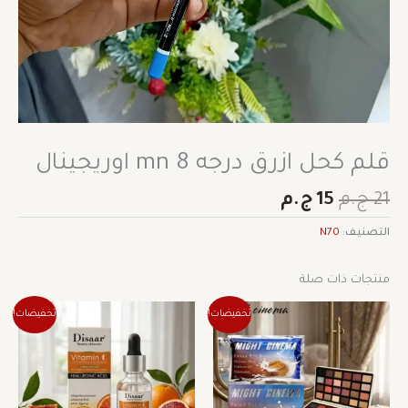
قلم كحل ازرق درجه 8 mn اوريجينال
21
ج.م
15
ج.م
التصنيف:
N70
منتجات ذات صلة
السعر
السعر
السعر
السعر
تخفيضات!
تخفيضات!
الأصلي
الحالي
الأصلي
الحالي
هو:
هو:
هو:
هو:
276 ج.م.
193 ج.م.
155 ج.م.
108 ج.م.