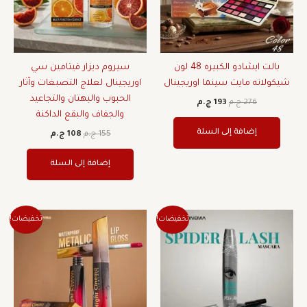
بالت ايشادو الكبيره 48 لون
سيروم ديزار فيتامين سي
شيكولاته مايت سينما اوريجينال
اوريجينال لعلاج التصبغات وآثار
الحبوب والبهتان والتجاعيد
276
ج.م
193
ج.م
والجفاف والبقع الداكنة
إضافة إلى السلة
155
ج.م
108
ج.م
إضافة إلى السلة
السعر
السعر
السعر
السعر
هناك
تخفيضات!
تخفيضات!
الأصلي
الحالي
الأصلي
الحالي
العديد
هو:
هو:
هو:
هو:
من
183 ج.م.
129 ج.م.
65 ج.م.
46 ج.م.
الأشكا
المختل
لهذا