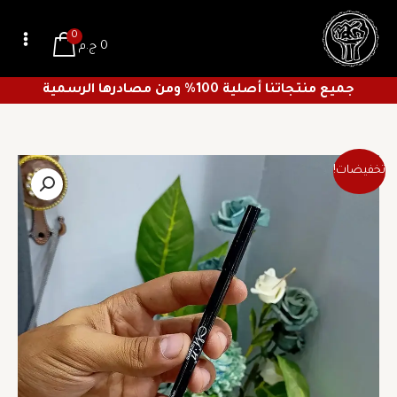
خطي
لى
0
0
ج.م
لمحتوى
جميع منتجاتنا أصلية 100% ومن مصادرها الرسمية
السعر
السعر
تخفيضات!
الأصلي
الحالي
هو:
هو:
21 ج.م.
15 ج.م.