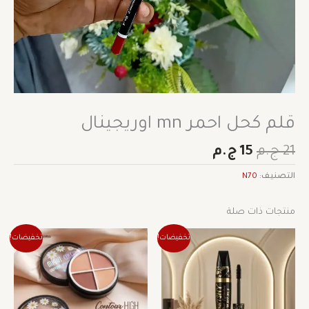
قلم كحل احمر mn اوريجينال
21
ج.م
15
ج.م
التصنيف:
N70
منتجات ذات صلة
السعر
السعر
السعر
السعر
تخفيضات!
تخفيضات!
الأصلي
الحالي
الأصلي
الحالي
هو:
هو:
هو:
هو:
115 ج.م.
80 ج.م.
88 ج.م.
62 ج.م.