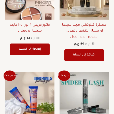
مسكرة فينوتشي مايت سينما
كنتور كريمي 4 لون hd مايت
اوريجينال لتكثيف وتطويل
سينما اوريجينال
الرموش بدون تكتل
88
ج.م
62
ج.م
115
ج.م
80
ج.م
إضافة إلى السلة
إضافة إلى السلة
السعر
السعر
السعر
السعر
تخفيضات!
تخفيضات!
الأصلي
الحالي
الأصلي
الحالي
هو:
هو:
هو:
هو:
183 ج.م.
129 ج.م.
135 ج.م.
95 ج.م.