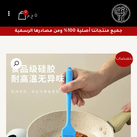
خطي
لى
0
0
ج.م
لمحتوى
جميع منتجاتنا أصلية 100% ومن مصادرها الرسمية
السعر
السعر
كمية
تخفيضات!
الأصلي
الحالي
فرشه
هو:
هو:
سيليكون
36 ج.م.
26 ج.م.
صب
للحلل
الجرانيت
والسيراميك
والتيفال