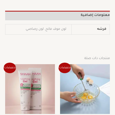
معلومات إضافية
فرشه
لون موڤ فاتح, لون رصاصي
منتجات ذات صلة
السعر
السعر
السعر
السعر
هناك
تخفيضات!
تخفيضات!
الأصلي
الحالي
الأصلي
الحالي
العديد
هو:
هو:
هو:
هو:
من
30 ج.م.
21 ج.م.
240 ج.م.
168 ج.م.
الأشكال
المختلفة
لهذا
المنتج.
يمكن
اختيار