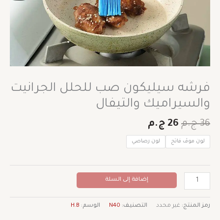
فرشه سيليكون صب للحلل الجرانيت
والسيراميك والتيفال
36
ج.م
26
ج.م
لون موڤ فاتح
لون رصاصي
إضافة إلى السلة
رمز المنتج:
غير محدد
التصنيف:
N40
الوسم:
H.B