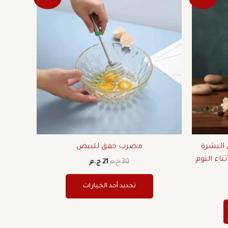
ي
الأصلي
الحالي
العديد
هو:
هو:
من
30 ج.م.
21 ج.م.
الأشكال
المختلفة
لهذا
المنتج.
يمكن
اختيار
الخيارات
على
صفحة
 البشرة
مضرب خفق للبيض
المنتج
ناء النوم
30
ج.م
21
ج.م
تحديد أحد الخيارات