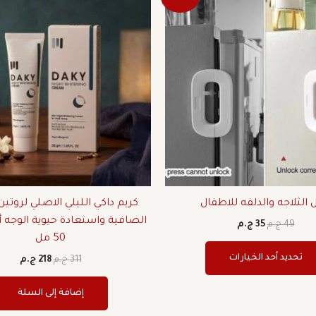
الأصلي
الحالي
الأصلي
الحال
العديد
هو:
هو:
هو:
هو:
من
49 ج.م.
35 ج.م.
311 ج.م.
218 ج.م.
الأشكال
المختلفة
لهذا
المنتج.
يمكن
اختيار
الخيارات
على
صفحة
الثلاجه والدلفه للاطفال
كريم داكي الليلي الاصلي لروتين
المنتج
الصافية واستعادة حيوية الوجه أث
49
ج.م
35
ج.م
50 مل
تحديد أحد الخيارات
311
ج.م
218
ج.م
إضافة إلى السلة