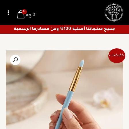
خطي
لى
0
0
ج.م
لمحتوى
جميع منتجاتنا أصلية 100% ومن مصادرها الرسمية
السعر
السعر
كمية
تخفيضات!
الأصلي
الحالي
فرشاة
هو:
هو:
ميكب
5 ج.م.
3 ج.م.
y