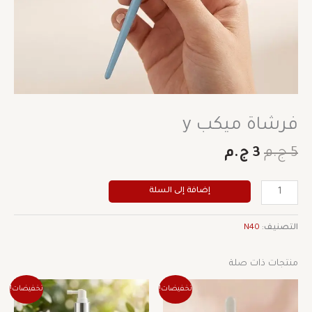
فرشاة ميكب y
5
ج.م
3
ج.م
إضافة إلى السلة
التصنيف:
N40
منتجات ذات صلة
السعر
السعر
السعر
السعر
تخفيضات!
تخفيضات!
الأصلي
الحالي
الأصلي
الحالي
هو:
هو:
هو:
هو: