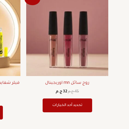
الأصلي
الحالي
العديد
هو:
هو:
من
45 ج.م.
32 ج.م.
الأشكال
المختلفة
لهذا
المنتج.
يمكن
اختيار
الخيارات
على
صفحة
روج سائل mn اوريجينال
فيلر شفايف
المنتج
45
ج.م
32
ج.م
تحديد أحد الخيارات