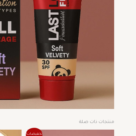
منتجات ذات صلة
السعر
السعر
هناك
تخفيضات!