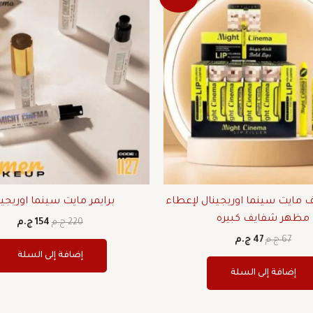
الأصلي
الحالي
الأصلي
الحا
هو:
هو:
هو:
هو:
67 ج.م.
47 ج.م.
220 ج.م.
154 ج.م.
 مايت سينما اوريجينال لإعطاء
برايمر مايت سينما اوريجي
مظهر شفايف كبيره
220
ج.م
154
ج.م
67
ج.م
47
ج.م
إضافة إلى السلة
إضافة إلى السلة