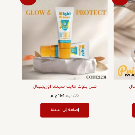
لي
الأصلي
الحالي
هو:
هو:
235 ج.م.
164 ج.م.
نال
صن بلوك مايت سينما اوريجينال
235
ج.م
164
ج.م
إضافة إلى السلة