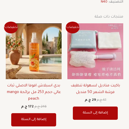
التصنيف:
N40
منتجات ذات صلة
السعر
السعر
السعر
السعر
تخفيضات!
تخفيضات!
الأصلي
الحالي
الأصلي
الحالي
هو:
هو:
هو:
هو:
41 ج.م.
29 ج.م.
246 ج.م.
172 ج.م.
باكيت مناديل لسهولة تنظيف
بدي اسبلاش افوفا الاصلي ثبات
فرشة الشعر 50 منديل
عالي حجم 253 مل برائحة mango
peach
41
ج.م
29
ج.م
246
ج.م
172
ج.م
إضافة إلى السلة
إضافة إلى السلة