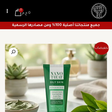
خطي
لى
0
0
ج.م
لمحتوى
جميع منتجاتنا أصلية 100% ومن مصادرها الرسمية
السعر
السعر
كمية
تخفيضات!
الأصلي
الحالي
غسول
هو:
هو:
نانو
168 ج.م.
118 ج.م.
تريت
200
مل
الأصلي
لعلاج
حب
الشباب
والبثور
وتقليل