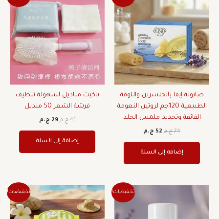
الأصلي
الحالي
الأصلي
الحالي
هو:
هو:
هو:
هو:
74 ج.م.
52 ج.م.
41 ج.م.
29 ج.م.
صابونة إيفا بالجلسرين واللوفة
باكيت مناديل لسهولة تنظيف
الطبيعية 120جم لروتين النعومة
فرشة الشعر 50 منديل
الفائقة وتجديد ملمس الجلد
41
ج.م
29
ج.م
74
ج.م
52
ج.م
إضافة إلى السلة
إضافة إلى السلة
السعر
السعر
السعر
السعر
تخفيضات!
تخفيضات!
الأصلي
الحالي
الأصلي
الحالي
هو:
هو:
هو:
هو:
378 ج.م.
265 ج.م.
165 ج.م.
115 ج.م.