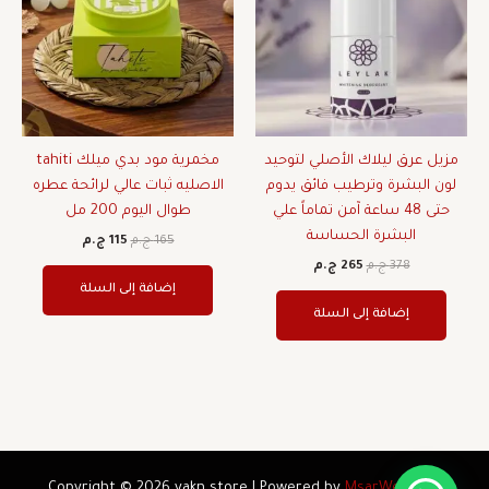
مزيل عرق ليلاك الأصلي لتوحيد
مخمرية مود بدي ميلك tahiti
لون البشرة وترطيب فائق يدوم
الاصليه ثبات عالي لرائحة عطره
حتى 48 ساعة آمن تماماً علي
طوال اليوم 200 مل
البشرة الحساسة
165
ج.م
115
ج.م
378
ج.م
265
ج.م
إضافة إلى السلة
إضافة إلى السلة