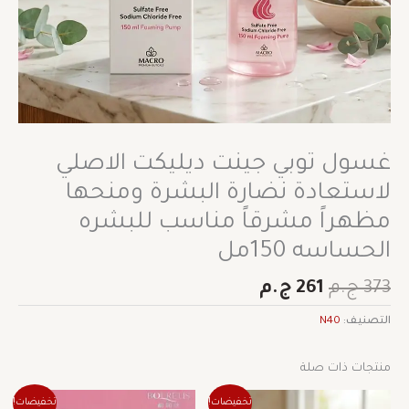
غسول توبي جينت ديليكت الاصلي
لاستعادة نضارة البشرة ومنحها
مظهراً مشرقاً مناسب للبشره
الحساسه 150مل
373
ج.م
261
ج.م
التصنيف:
N40
منتجات ذات صلة
السعر
السعر
السعر
السعر
تخفيضات!
تخفيضات!