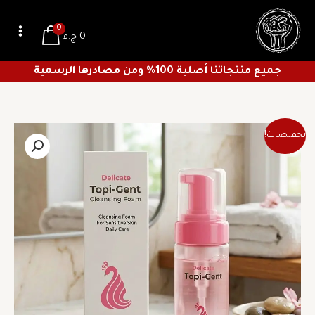
خطي
لى
0
0
ج.م
لمحتوى
جميع منتجاتنا أصلية 100% ومن مصادرها الرسمية
السعر
السعر
تخفيضات!
الأصلي
الحالي
هو:
هو:
373 ج.م.
261 ج.م.