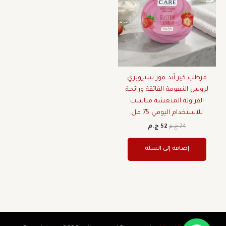
مرطب كير آند مور ستروبري
لروتين النعومة الفائقة ورائحة
الفراولة المنعشة مناسب
للاستخدام اليومي 75 مل
74
ج.م
52
ج.م
إضافة إلى السلة