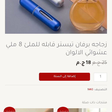
زجاجه برفان تيستر قابله للملئ 8 ملي
عشوائي الالوان
25
ج.م
18
ج.م
إضافة إلى السلة
التصنيف:
N40
منتجات ذات صلة
السعر
السعر
السعر
السعر
هناك
تخفيضات!
تخفيضات!