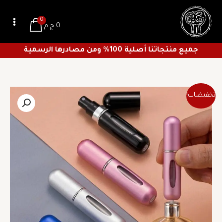
خطي
لى
0
0
ج.م
لمحتوى
جميع منتجاتنا أصلية 100% ومن مصادرها الرسمية
السعر
السعر
كمية
تخفيضات!
الأصلي
الحالي
زجاجه
هو:
هو:
برفان
25 ج.م.
18 ج.م.
تيستر
قابله
للملئ
8
ملي
عشوائي
الالوان