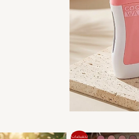
السعر
السعر
السعر
السع
هناك
تخفيضات!