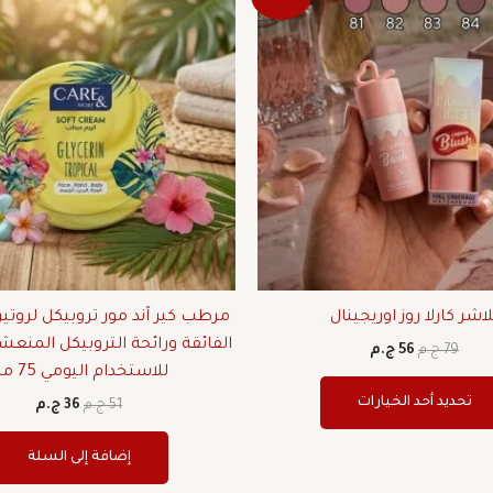
الأصلي
الحالي
الأصلي
الحال
العديد
هو:
هو:
هو:
هو:
من
79 ج.م.
56 ج.م.
51 ج.م.
36 ج.م.
الأشكال
المختلفة
لهذا
المنتج.
يمكن
اختيار
الخيارات
على
صفحة
لاشر كارلا روز اوريجينال
مرطب كير آند مور تروبيكل لروتي
المنتج
الفائقة ورائحة التروبيكل المن
79
ج.م
56
ج.م
للاستخدام اليومي 75 مل
تحديد أحد الخيارات
51
ج.م
36
ج.م
إضافة إلى السلة