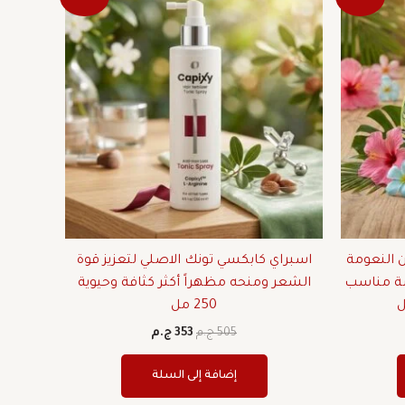
ي
الأصلي
الحالي
هو:
هو:
505 ج.م.
353 ج.م.
ن النعومة
اسبراي كابكسي تونك الاصلي لتعزيز قوة
عشة مناسب
الشعر ومنحه مظهراً أكثر كثافة وحيوية
250 مل
505
ج.م
353
ج.م
إضافة إلى السلة