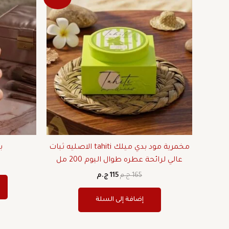
الأصلي
الحالي
هو:
هو:
165 ج.م.
115 ج.م.
مخمرية مود بدي ميلك tahiti الاصليه ثبات
ب
عالي لرائحة عطره طوال اليوم 200 مل
165
ج.م
115
ج.م
إضافة إلى السلة