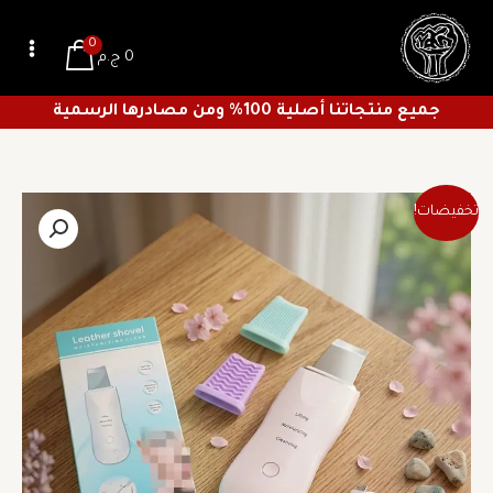
خطي
لى
0
0
ج.م
لمحتوى
جميع منتجاتنا أصلية 100% ومن مصادرها الرسمية
السعر
السعر
تخفيضات!
الأصلي
الحالي
هو:
هو:
233 ج.م.
163 ج.م.