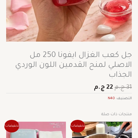
جل كعب الغزال ايفونا 250 مل
الاصلي لمنح القدمين اللون الوردي
الجذاب
31
ج.م
22
ج.م
التصنيف:
N40
منتجات ذات صلة
السعر
السعر
السعر
السعر
تخفيضات!
تخفيضات!
الأصلي
الحالي
الأصلي
الحالي
هو:
هو:
هو:
هو: