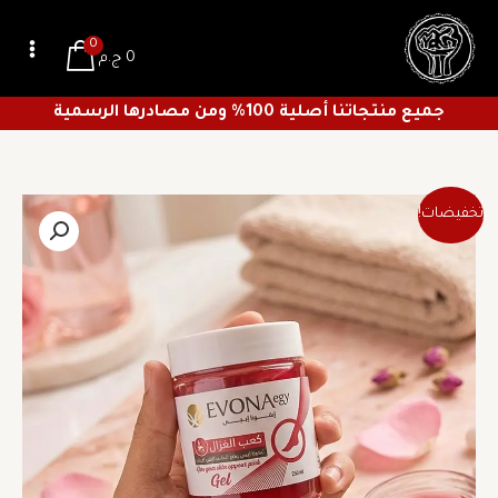
خطي
لى
0
0
ج.م
لمحتوى
جميع منتجاتنا أصلية 100% ومن مصادرها الرسمية
السعر
السعر
تخفيضات!
الأصلي
الحالي
هو:
هو:
31 ج.م.
22 ج.م.