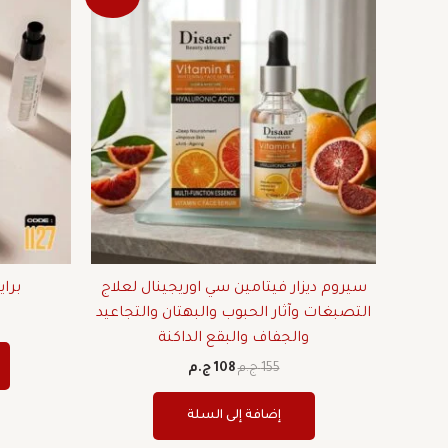
الأصلي
الحالي
هو:
هو:
155 ج.م.
108 ج.م.
سيروم ديزار فيتامين سي اوريجينال لعلاج
براي
التصبغات وآثار الحبوب والبهتان والتجاعيد
والجفاف والبقع الداكنة
155
ج.م
108
ج.م
إضافة إلى السلة