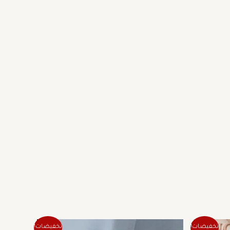
ر
السعر
السعر
هناك
تخفيضات!
تخفيضات!