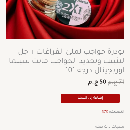
اوريجينال
درجه
101
بودرة حواجب لملئ الفراغات + جل
لتثبيت وتحديد الحواجب مايت سينما
اوريجينال درجه 101
71
ج.م
50
ج.م
إضافة إلى السلة
التصنيف:
N70
منتجات ذات صلة