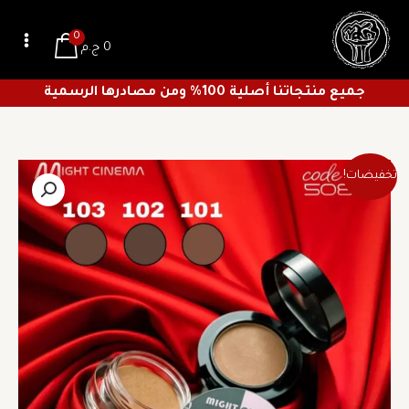
خطي
لى
0
0
ج.م
لمحتوى
جميع منتجاتنا أصلية 100% ومن مصادرها الرسمية
السعر
السعر
كمية
تخفيضات!
الأصلي
الحالي
بودرة
هو:
هو:
حواجب
71 ج.م.
50 ج.م.
لملئ
الفراغات
+
جل
لتثبيت
وتحديد
الحواجب
مايت
سينما