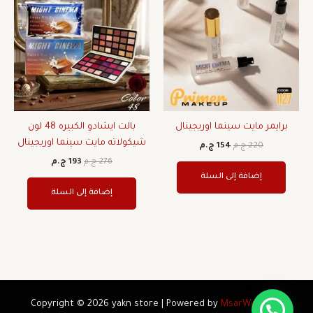
هو:
هو:
هو:
هو:
220 ج.م.
154 ج.م.
276 ج.م.
193 ج.م.
برايمر مايت سينما اوريجينال
بالت ايشادو الكبيره 48 لون
شيكولاته مايت سينما اوريجينال
220
ج.م
154
ج.م
276
ج.م
193
ج.م
إضافة إلى السلة
إضافة إلى السلة
Copyright © 2026 yakn store | Powered by
MsarWeb.com