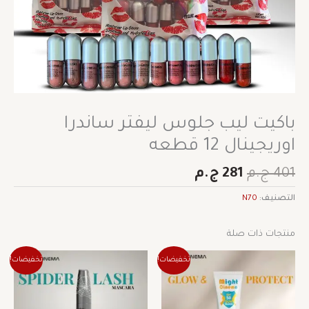
باكيت ليب جلوس ليفتر ساندرا
اوريجينال 12 قطعه
401
ج.م
281
ج.م
التصنيف:
N70
منتجات ذات صلة
السعر
السعر
السعر
السعر
تخفيضات!
تخفيضات!
الأصلي
الحالي
الأصلي
الحالي
هو:
هو:
هو:
هو:
235 ج.م.
164 ج.م.
183 ج.م.
129 ج.م.