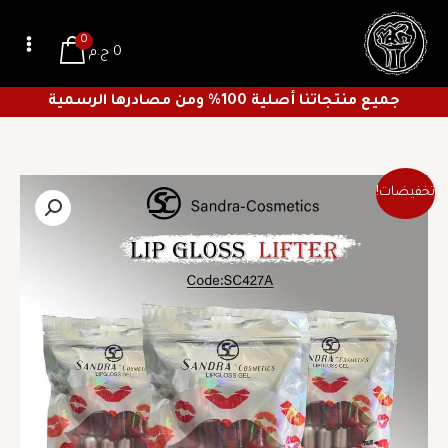
خطي
لى
0
0
ج.م
لمحتوى
جميع منتجاتنا أصلية 100% ومن مصادرها الرسمية
السعر
السعر
تخفيضات!
الأصلي
الحالي
هو:
هو:
401 ج.م.
281 ج.م.